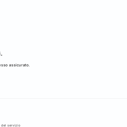
i.
sso assicurato.
 del servizio