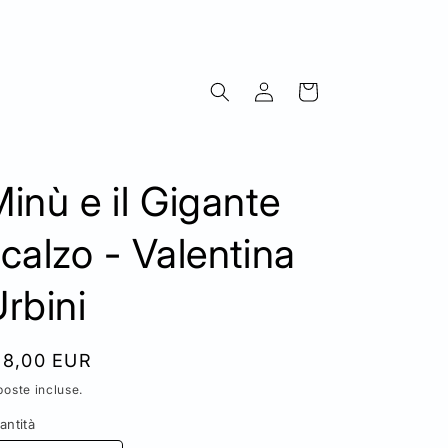
Accedi
Carrello
inù e il Gigante
calzo - Valentina
rbini
rezzo
18,00 EUR
poste incluse.
stino
antità