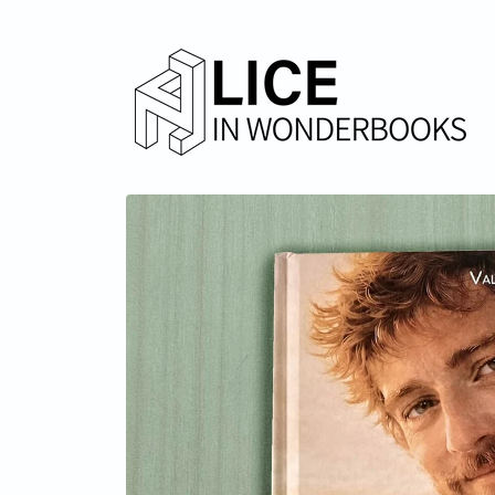
Vai
direttamente
ai contenuti
Passa alle
informazioni
sul prodotto