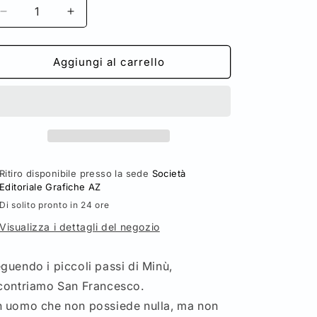
Diminuisci
Aumenta
quantità
quantità
per
per
Minù
Minù
Aggiungi al carrello
e
e
il
il
Gigante
Gigante
scalzo
scalzo
-
-
Valentina
Valentina
Urbini
Urbini
Ritiro disponibile presso la sede
Società
Editoriale Grafiche AZ
Di solito pronto in 24 ore
Visualizza i dettagli del negozio
guendo i piccoli passi di Minù,
contriamo San Francesco.
 uomo che non possiede nulla, ma non