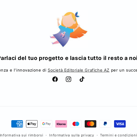
modale
arlaci del tuo progetto e lascia tutto il resto a no
ienza e l'innovazione di
Società Editoriale Grafiche AZ
per un succe
Facebook
Instagram
TikTok
Metodi
di
Informativa sui rimborsi
Informativa sulla privacy
Termini e condizioni