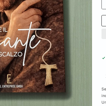
Se
in
Un